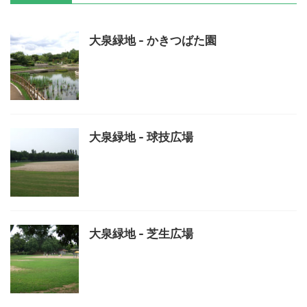
大泉緑地 - かきつばた園
大泉緑地 - 球技広場
大泉緑地 - 芝生広場