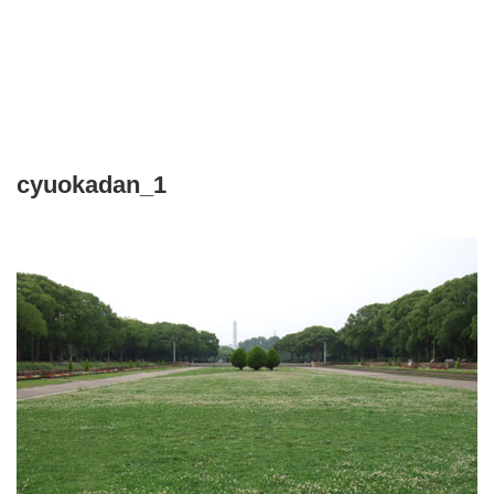
cyuokadan_1