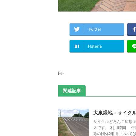
Twitter
Hatena
-
関連記事
大泉緑地 - サイ
サイクルどろんこ広場 
スです。 利用時間 午
等の団体利用については別