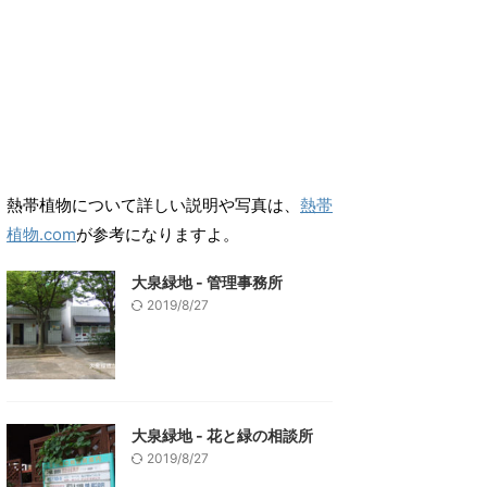
熱帯植物について詳しい説明や写真は、
熱帯
植物.com
が参考になりますよ。
大泉緑地 - 管理事務所
2019/8/27
大泉緑地 - 花と緑の相談所
2019/8/27