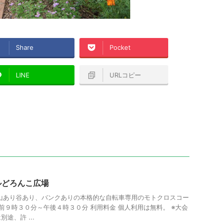
Share
Pocket
LINE
URLコピー
クルどろんこ広場
山あり谷あり、バンクありの本格的な自転車専用のモトクロスコー
前９時３０分～午後４時３０分 利用料金 個人利用は無料。 ※大会
途、許 ...