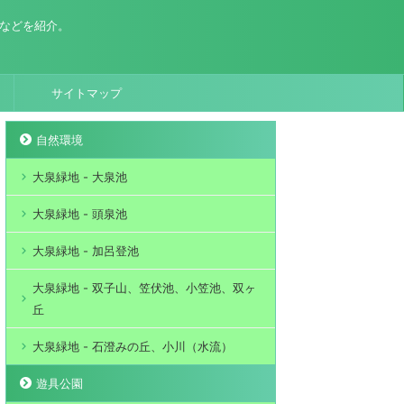
場などを紹介。
サイトマップ
自然環境
大泉緑地 - 大泉池
大泉緑地 - 頭泉池
大泉緑地 - 加呂登池
大泉緑地 - 双子山、笠伏池、小笠池、双ヶ
丘
大泉緑地 - 石澄みの丘、小川（水流）
遊具公園