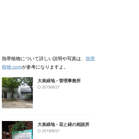
熱帯植物について詳しい説明や写真は、
熱帯
植物.com
が参考になりますよ。
大泉緑地 - 管理事務所
2019/8/27
大泉緑地 - 花と緑の相談所
2019/8/27