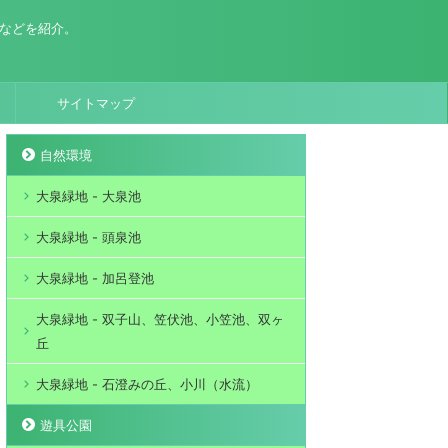
場などを紹介。
サイトマップ
自然環境
大泉緑地 - 大泉池
大泉緑地 - 頭泉池
大泉緑地 - 加呂登池
大泉緑地 - 双子山、笠伏池、小笠池、双ヶ
丘
大泉緑地 - 石澄みの丘、小川（水流）
遊具公園