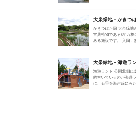
大泉緑地 - かきつ
かきつばた園 大泉緑地
古典植物である約1万
ある施設です。 入園：無料
大泉緑地 - 海遊ラ
海遊ランド 公園北側に
的空いているのが海遊ラ
に、石畳を海岸線にみたて