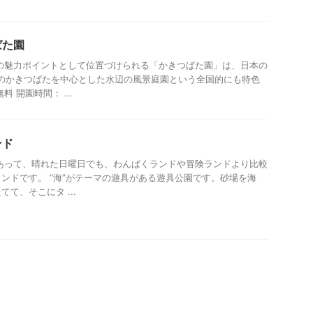
ばた園
の魅力ポイントとして位置づけられる「かきつばた園」は、日本の
株のかきつばたを中心とした水辺の風景庭園という全国的にも特色
 開園時間： ...
ンド
あって、晴れた日曜日でも、わんぱくランドや冒険ランドより比較
ンドです。 “海”がテーマの遊具がある遊具公園です。砂場を海
て、そこにタ ...