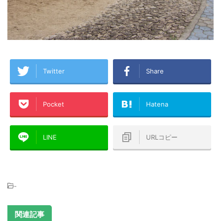
Twitter
Share
Pocket
Hatena
LINE
URLコピー
-
関連記事