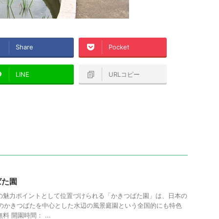
Share
Pocket
LINE
URLコピー
ばた園
の魅力ポイントとして位置づけられる「かきつばた園」は、日本の
株のかきつばたを中心とした水辺の風景庭園という全国的にも特色
 開園時間： ...