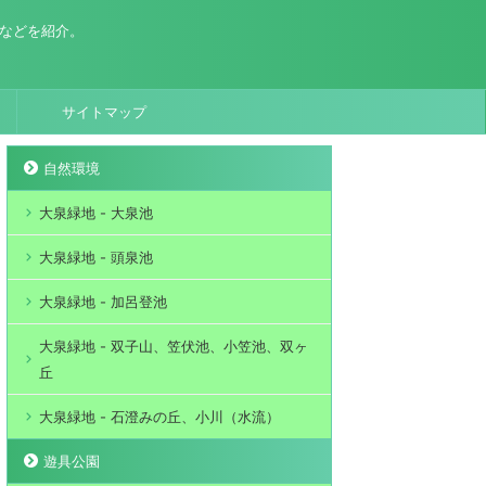
場などを紹介。
サイトマップ
自然環境
大泉緑地 - 大泉池
大泉緑地 - 頭泉池
大泉緑地 - 加呂登池
大泉緑地 - 双子山、笠伏池、小笠池、双ヶ
丘
大泉緑地 - 石澄みの丘、小川（水流）
遊具公園