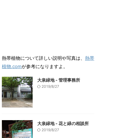
熱帯植物について詳しい説明や写真は、
熱帯
植物.com
が参考になりますよ。
大泉緑地 - 管理事務所
2019/8/27
大泉緑地 - 花と緑の相談所
2019/8/27