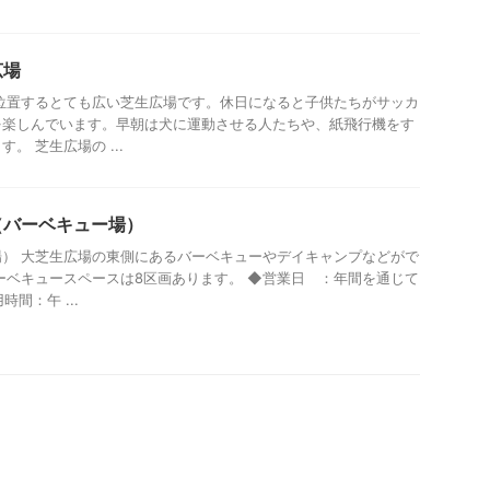
広場
位置するとても広い芝生広場です。休日になると子供たちがサッカ
を楽しんでいます。早朝は犬に運動させる人たちや、紙飛行機をす
。 芝生広場の ...
炉（バーベキュー場）
） 大芝生広場の東側にあるバーベキューやデイキャンプなどがで
ーベキュースペースは8区画あります。 ◆営業日 ：年間を通じて
時間：午 ...