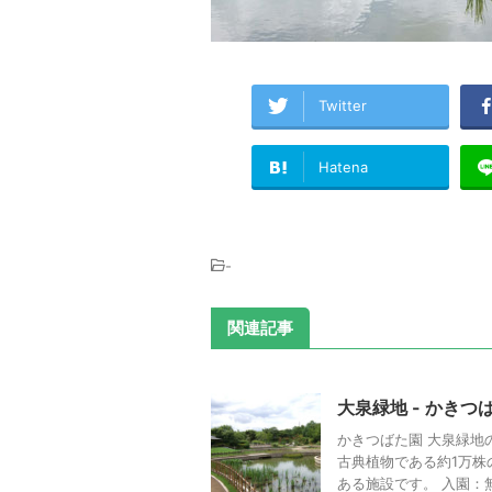
Twitter
Hatena
-
関連記事
大泉緑地 - かきつ
かきつばた園 大泉緑地
古典植物である約1万
ある施設です。 入園：無料