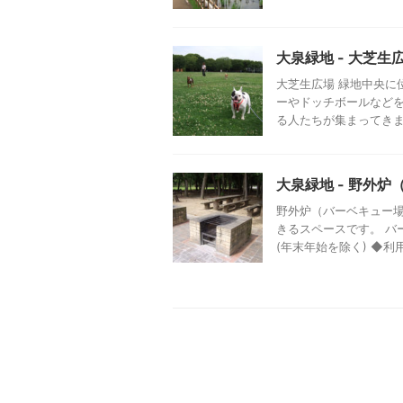
大泉緑地 - 大芝生
大芝生広場 緑地中央に
ーやドッチボールなど
る人たちが集まってきます
大泉緑地 - 野外
野外炉（バーベキュー場
きるスペースです。 バ
(年末年始を除く) ◆利用