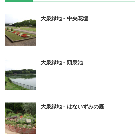
大泉緑地 - 中央花壇
大泉緑地 - 頭泉池
大泉緑地 - はないずみの庭