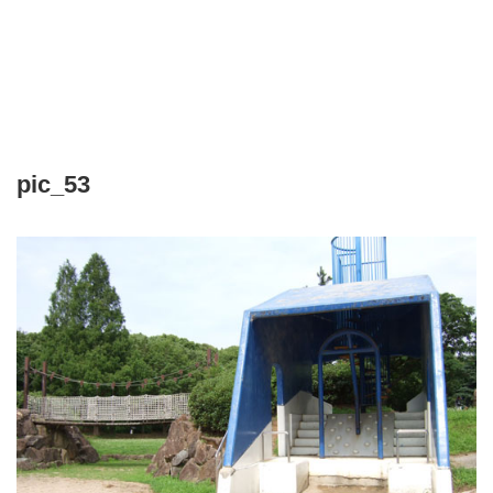
pic_53