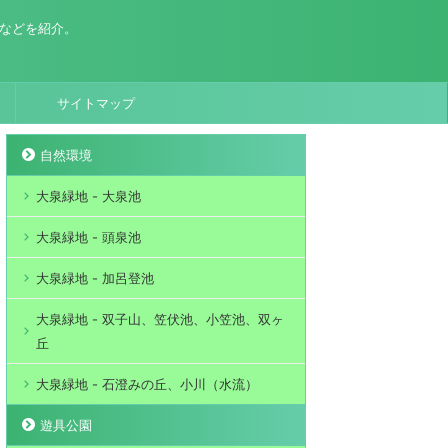
場などを紹介。
サイトマップ
自然環境
大泉緑地 - 大泉池
大泉緑地 - 頭泉池
大泉緑地 - 加呂登池
大泉緑地 - 双子山、笠伏池、小笠池、双ヶ
丘
大泉緑地 - 石澄みの丘、小川（水流）
遊具公園