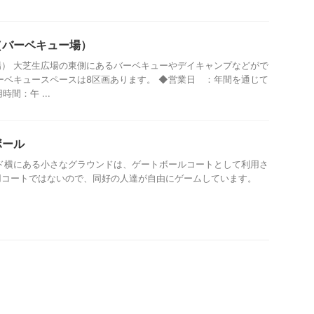
炉（バーベキュー場）
） 大芝生広場の東側にあるバーベキューやデイキャンプなどがで
ーベキュースペースは8区画あります。 ◆営業日 ：年間を通じて
時間：午 ...
ボール
ド横にある小さなグラウンドは、ゲートボールコートとして利用さ
用コートではないので、同好の人達が自由にゲームしています。