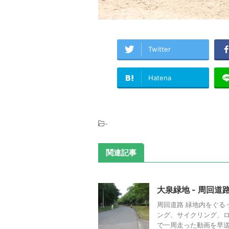
Twitter
Hatena
-
関連記事
大泉緑地 - 周回道
周回道路 緑地内をぐる
ング、サイクリング、ロ
で一周走った動画を早送り