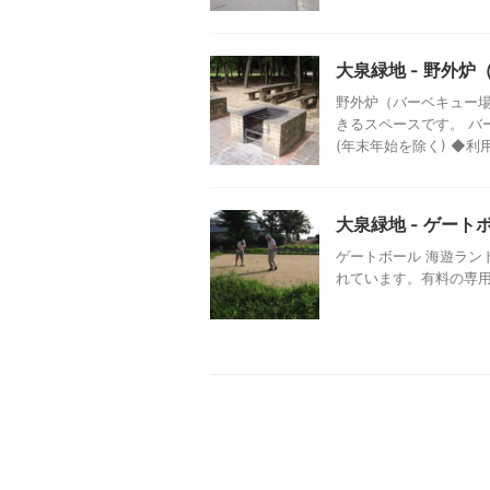
大泉緑地 - 野外
野外炉（バーベキュー場
きるスペースです。 バ
(年末年始を除く) ◆利用
大泉緑地 - ゲート
ゲートボール 海遊ラン
れています。有料の専