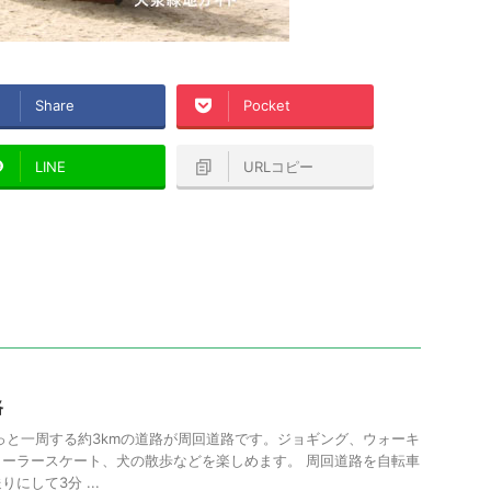
Share
Pocket
LINE
URLコピー
路
っと一周する約3kmの道路が周回道路です。ジョギング、ウォーキ
ーラースケート、犬の散歩などを楽しめます。 周回道路を自転車
にして3分 ...