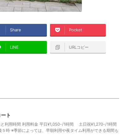
Share
Pocket
LINE
URLコピー
コート
用時間 利用料金 平日¥1,050ｰ/1時間 土日祝¥1,270ｰ/1時間
後５時 ※季節によっては、早朝利用や夜タイム利用ができる期間も