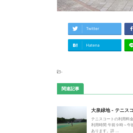
Twitter
Hatena
-
関連記事
大泉緑地 - テニス
テニスコートの利用料金と利
利用時間 午前９時～午
あります。詳 ...