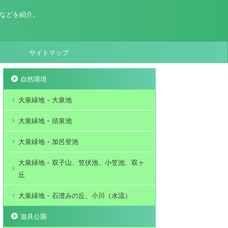
場などを紹介。
サイトマップ
自然環境
大泉緑地 - 大泉池
大泉緑地 - 頭泉池
大泉緑地 - 加呂登池
大泉緑地 - 双子山、笠伏池、小笠池、双ヶ
丘
大泉緑地 - 石澄みの丘、小川（水流）
遊具公園